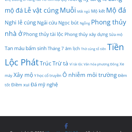
Muỗi
Mộ đá
Lễ vật cúng
mộ đá
Mộ kết
Mất ngủ
Phong thủy
Nghi lễ cúng
Ngải cứu
Ngọc bút
Ngỗng
nhà ở
Phong thủy tài lộc
Phong thủy xây dựng
Sửa mộ
Tiền
Tan máu bẩm sinh
Tháng 7 âm lịch
Thờ cúng tổ tiên
Lộc Phát
Trúc
Trừ tà
Xe
Ví tài lộc
Văn hóa phương Đông
Xây mộ
Ô nhiễm môi trường
máy
Y học cổ truyền
Điềm
Đá mỹ nghệ
Điềm xui
tốt