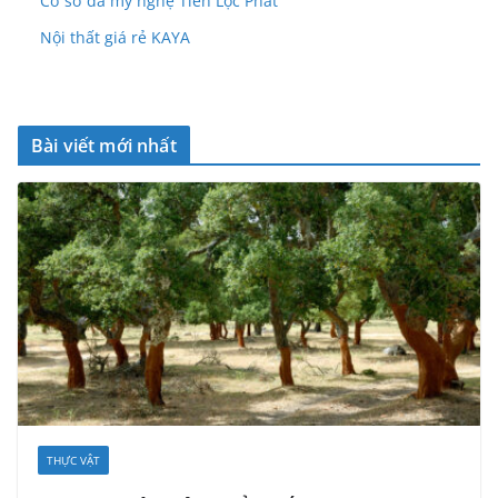
Cơ sở đá mỹ nghệ Tiền Lộc Phát
Nội thất giá rẻ KAYA
Bài viết mới nhất
THỰC VẬT