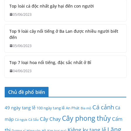
Top loài cá độc nhất gây hại đến con người
05/06/2023
Top 9 loài cây nổi tiếng ở Ba Lan được nhiều người biết
đến
05/06/2023
Top 7 loại hoa nổi tiếng, đặc sắc nhất ở Bỉ
04/06/2023
Chủ đề phổ biến
Cá cảnh
49 ngày tang lễ
Cá
100 ngày tang lễ
An Phát
Bia mộ
Cây phong thủy
Cây Chay
Cẩm
mập
Cá ngựa
Cá Sấu
Lăng
Kiêng kỵ tang lễ
thị
Dương xỉ
Hàng rào
Hồ
Kim loại quý