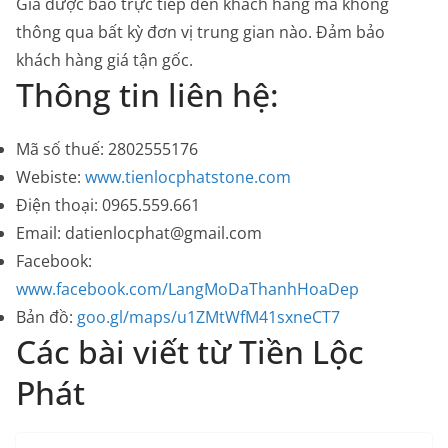
Giá được báo trực tiếp đến khách hàng mà không
thông qua bất kỳ đơn vị trung gian nào. Đảm bảo
khách hàng giá tận gốc.
Thông tin liên hệ:
Mã số thuế: 2802555176
Webiste:
www.tienlocphatstone.com
Điện thoại: 0965.559.661
Email: datienlocphat@gmail.com
Facebook:
www.facebook.com/LangMoDaThanhHoaDep
Bản đồ:
goo.gl/maps/u1ZMtWfM41sxneCT7
Các bài viết từ Tiền Lộc
Phát