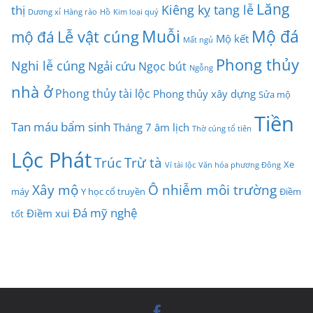
Lăng
Kiêng kỵ tang lễ
thị
Dương xỉ
Hàng rào
Hồ
Kim loại quý
Muỗi
Mộ đá
Lễ vật cúng
mộ đá
Mộ kết
Mất ngủ
Phong thủy
Nghi lễ cúng
Ngải cứu
Ngọc bút
Ngỗng
nhà ở
Phong thủy tài lộc
Phong thủy xây dựng
Sửa mộ
Tiền
Tan máu bẩm sinh
Tháng 7 âm lịch
Thờ cúng tổ tiên
Lộc Phát
Trúc
Trừ tà
Xe
Ví tài lộc
Văn hóa phương Đông
Xây mộ
Ô nhiễm môi trường
máy
Y học cổ truyền
Điềm
Đá mỹ nghệ
Điềm xui
tốt