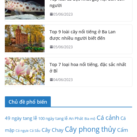
người
05/06/2023
Top 9 loài cây nổi tiếng ở Ba Lan
được nhiều người biết đến
05/06/2023
Top 7 loại hoa nổi tiếng, đặc sắc nhất
ở Bỉ
04/06/2023
Chủ đề phổ biến
Cá cảnh
49 ngày tang lễ
Cá
100 ngày tang lễ
An Phát
Bia mộ
Cây phong thủy
Cây Chay
Cẩm
mập
Cá ngựa
Cá Sấu