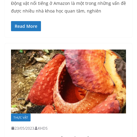
Động vật nổi tiếng ở Amazon là một trong những vấn đề
được nhiều nhà khoa học quan tâm, nghiên
Read More
THỰC VẬT
23/05/2023
KHDS