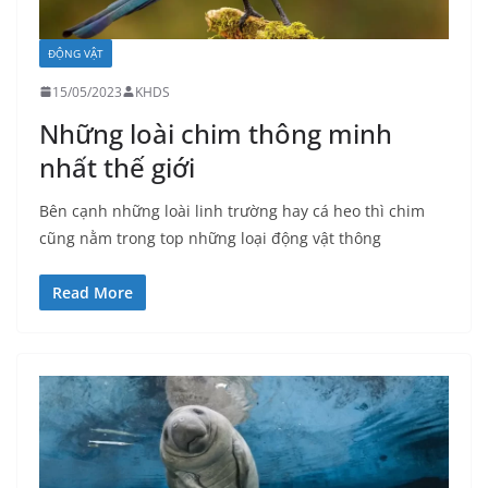
ĐỘNG VẬT
15/05/2023
KHDS
Những loài chim thông minh
nhất thế giới
Bên cạnh những loài linh trường hay cá heo thì chim
cũng nằm trong top những loại động vật thông
Read More