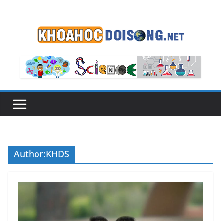
Skip
to
content
Author:
KHDS