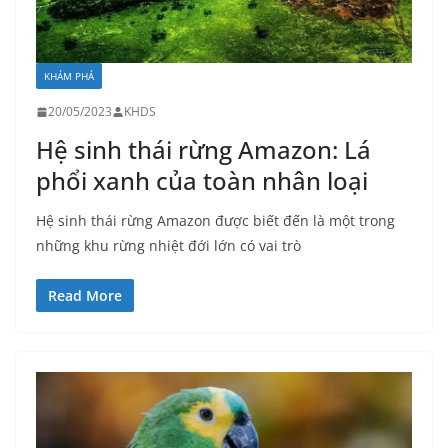
KHÁM PHÁ
20/05/2023
KHDS
Hệ sinh thái rừng Amazon: Lá
phổi xanh của toàn nhân loại
Hệ sinh thái rừng Amazon được biết đến là một trong
những khu rừng nhiệt đới lớn có vai trò
Read More