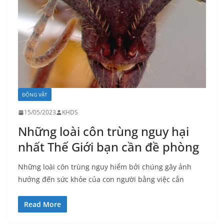
ĐỘNG VẬT
15/05/2023
KHDS
Những loài côn trùng nguy hại
nhất Thế Giới bạn cần đề phòng
Những loài côn trùng nguy hiểm bởi chúng gây ảnh
hưởng đến sức khỏe của con người bằng việc cắn
Read More