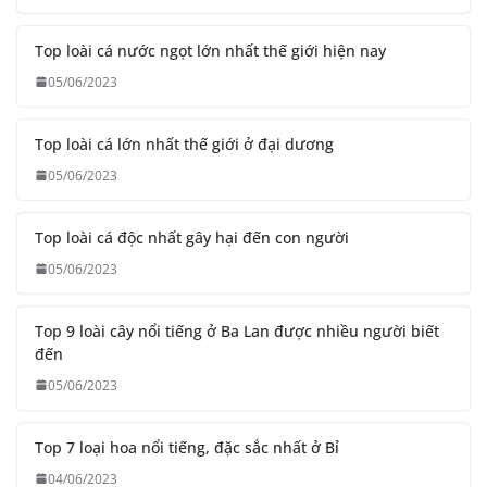
Top loài cá nước ngọt lớn nhất thế giới hiện nay
05/06/2023
Top loài cá lớn nhất thế giới ở đại dương
05/06/2023
Top loài cá độc nhất gây hại đến con người
05/06/2023
Top 9 loài cây nổi tiếng ở Ba Lan được nhiều người biết
đến
05/06/2023
Top 7 loại hoa nổi tiếng, đặc sắc nhất ở Bỉ
04/06/2023