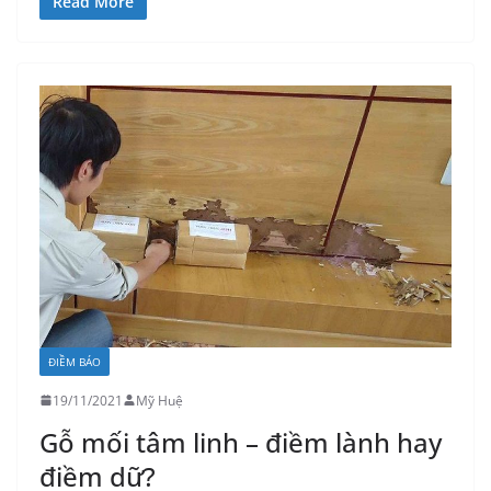
Read More
ĐIỀM BÁO
19/11/2021
Mỹ Huệ
Gỗ mối tâm linh – điềm lành hay
điềm dữ?