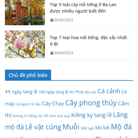
Top 9 loài cây nổi tiếng ở Ba Lan
được nhiều người biết đến
05/06/2023
Top 7 loại hoa nổi tiếng, đặc sắc nhất
ở Bỉ
04/06/2023
Chủ đề phổ biến
Cá cảnh
49 ngày tang lễ
Cá
100 ngày tang lễ
An Phát
Bia mộ
Cây phong thủy
Cây Chay
Cẩm
mập
Cá ngựa
Cá Sấu
Lăng
Kiêng kỵ tang lễ
thị
Dương xỉ
Hàng rào
Hồ
Kim loại quý
Muỗi
Mộ đá
Lễ vật cúng
mộ đá
Mộ kết
Mất ngủ