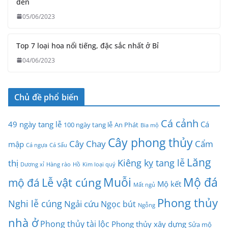
đến
05/06/2023
Top 7 loại hoa nổi tiếng, đặc sắc nhất ở Bỉ
04/06/2023
Chủ đề phổ biến
Cá cảnh
49 ngày tang lễ
Cá
100 ngày tang lễ
An Phát
Bia mộ
Cây phong thủy
Cây Chay
Cẩm
mập
Cá ngựa
Cá Sấu
Lăng
Kiêng kỵ tang lễ
thị
Dương xỉ
Hàng rào
Hồ
Kim loại quý
Muỗi
Mộ đá
Lễ vật cúng
mộ đá
Mộ kết
Mất ngủ
Phong thủy
Nghi lễ cúng
Ngải cứu
Ngọc bút
Ngỗng
nhà ở
Phong thủy tài lộc
Phong thủy xây dựng
Sửa mộ