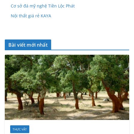
Cơ sở đá mỹ nghệ Tiền Lộc Phát
Nội thất giá rẻ KAYA
Bài viết mới nhất
THỰC VẬT