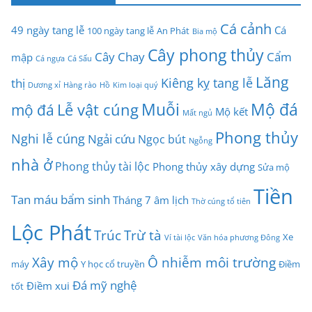
Cá cảnh
49 ngày tang lễ
Cá
100 ngày tang lễ
An Phát
Bia mộ
Cây phong thủy
Cây Chay
Cẩm
mập
Cá ngựa
Cá Sấu
Lăng
Kiêng kỵ tang lễ
thị
Dương xỉ
Hàng rào
Hồ
Kim loại quý
Muỗi
Mộ đá
Lễ vật cúng
mộ đá
Mộ kết
Mất ngủ
Phong thủy
Nghi lễ cúng
Ngải cứu
Ngọc bút
Ngỗng
nhà ở
Phong thủy tài lộc
Phong thủy xây dựng
Sửa mộ
Tiền
Tan máu bẩm sinh
Tháng 7 âm lịch
Thờ cúng tổ tiên
Lộc Phát
Trúc
Trừ tà
Xe
Ví tài lộc
Văn hóa phương Đông
Xây mộ
Ô nhiễm môi trường
máy
Y học cổ truyền
Điềm
Đá mỹ nghệ
Điềm xui
tốt