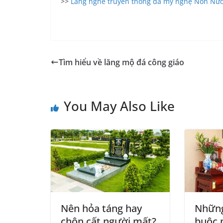
>>
Làng nghề truyền thống đá mỹ nghệ Non Nư
Tìm hiểu về lăng mộ đá công giáo
You May Also Like
Nên hỏa táng hay
Những
chôn cất người mất?
buộc 