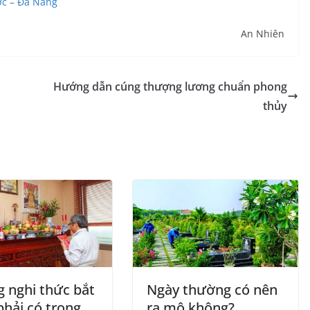
ớc – Đà Nẵng
An Nhiên
Hướng dẫn cúng thượng lương chuẩn phong
thủy
 nghi thức bắt
Ngày thường có nên
phải có trong
ra mộ không?