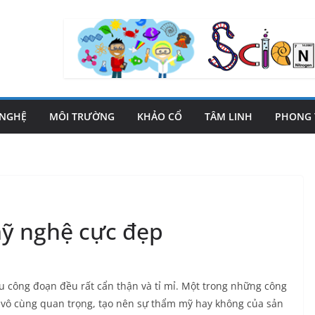
 NGHỆ
MÔI TRƯỜNG
KHẢO CỔ
TÂM LINH
PHONG 
ỹ nghệ cực đẹp
 công đoạn đều rất cẩn thận và tỉ mỉ. Một trong những công
vô cùng quan trọng, tạo nên sự thẩm mỹ hay không của sản