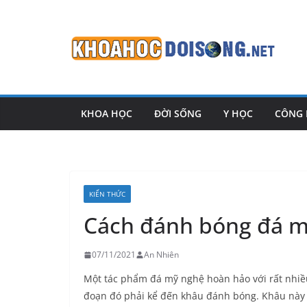
Skip
to
content
KHOA HỌC
ĐỜI SỐNG
Y HỌC
CÔNG
KIẾN THỨC
Cách đánh bóng đá m
07/11/2021
An Nhiên
Một tác phẩm đá mỹ nghệ hoàn hảo với rất nhiều
đoạn đó phải kể đến khâu đánh bóng. Khâu này 