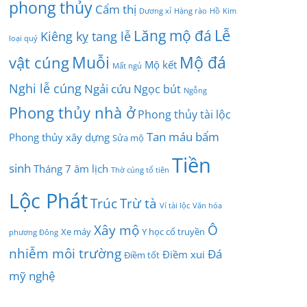
phong thủy
Cẩm thị
Dương xỉ
Hàng rào
Hồ
Kim
Lễ
Lăng mộ đá
Kiêng kỵ tang lễ
loại quý
Muỗi
Mộ đá
vật cúng
Mộ kết
Mất ngủ
Nghi lễ cúng
Ngải cứu
Ngọc bút
Ngỗng
Phong thủy nhà ở
Phong thủy tài lộc
Tan máu bẩm
Phong thủy xây dựng
Sửa mộ
Tiền
sinh
Tháng 7 âm lịch
Thờ cúng tổ tiên
Lộc Phát
Trúc
Trừ tà
Ví tài lộc
Văn hóa
Xây mộ
Ô
Xe máy
Y học cổ truyền
phương Đông
nhiễm môi trường
Đá
Điềm xui
Điềm tốt
mỹ nghệ