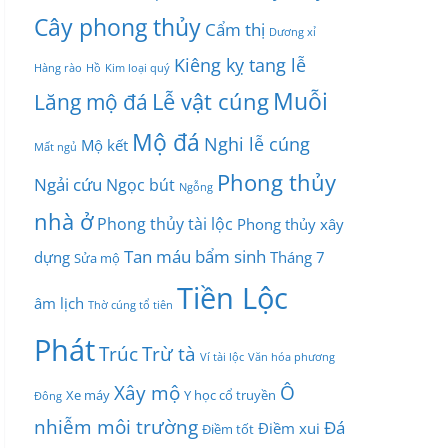
Cây phong thủy
Cẩm thị
Dương xỉ
Kiêng kỵ tang lễ
Hàng rào
Hồ
Kim loại quý
Muỗi
Lễ vật cúng
Lăng mộ đá
Mộ đá
Nghi lễ cúng
Mộ kết
Mất ngủ
Phong thủy
Ngải cứu
Ngọc bút
Ngỗng
nhà ở
Phong thủy tài lộc
Phong thủy xây
Tan máu bẩm sinh
dựng
Tháng 7
Sửa mộ
Tiền Lộc
âm lịch
Thờ cúng tổ tiên
Phát
Trúc
Trừ tà
Ví tài lộc
Văn hóa phương
Xây mộ
Ô
Xe máy
Y học cổ truyền
Đông
nhiễm môi trường
Đá
Điềm xui
Điềm tốt