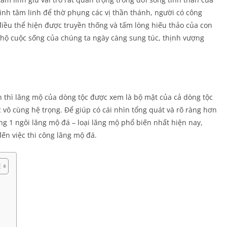
rình tâm linh để thờ phụng các vị thần thánh, người có công
điều thể hiện được truyền thống và tấm lòng hiếu thảo của con
ụ hộ cuộc sống của chúng ta ngày càng sung túc, thịnh vượng
ên thì lăng mộ của dòng tộc được xem là bộ mặt của cả dòng tộc
ệc vô cùng hệ trọng. Để giúp có cái nhìn tổng quát và rõ ràng hơn
ng 1 ngôi lăng mộ đá – loại lăng mộ phổ biến nhất hiện nay,
đến việc thi công lăng mộ đá.