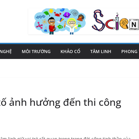
 NGHỆ
MÔI TRƯỜNG
KHẢO CỔ
TÂM LINH
PHONG 
 tố ảnh hưởng đến thi công
m linh giữ vai trò rất quan trọng trong đời sống tinh thần của