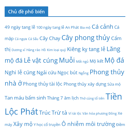
Chủ đề phổ biến
Cá cảnh
49 ngày tang lễ
Cá
100 ngày tang lễ
An Phát
Bia mộ
Cây phong thủy
Cây Chay
Cẩm
mập
Cá ngựa
Cá Sấu
Lăng
Kiêng kỵ tang lễ
thị
Dương xỉ
Hàng rào
Hồ
Kim loại quý
Muỗi
Mộ đá
Lễ vật cúng
mộ đá
Mộ kết
Mất ngủ
Phong thủy
Nghi lễ cúng
Ngải cứu
Ngọc bút
Ngỗng
nhà ở
Phong thủy tài lộc
Phong thủy xây dựng
Sửa mộ
Tiền
Tan máu bẩm sinh
Tháng 7 âm lịch
Thờ cúng tổ tiên
Lộc Phát
Trúc
Trừ tà
Xe
Ví tài lộc
Văn hóa phương Đông
Xây mộ
Ô nhiễm môi trường
máy
Y học cổ truyền
Điềm