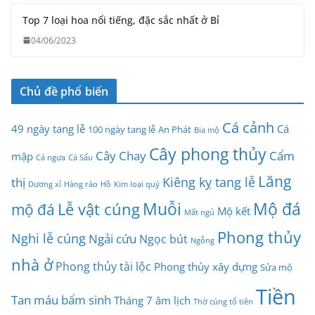
Top 7 loại hoa nổi tiếng, đặc sắc nhất ở Bỉ
04/06/2023
Chủ đề phổ biến
Cá cảnh
49 ngày tang lễ
Cá
100 ngày tang lễ
An Phát
Bia mộ
Cây phong thủy
Cây Chay
Cẩm
mập
Cá ngựa
Cá Sấu
Lăng
Kiêng kỵ tang lễ
thị
Dương xỉ
Hàng rào
Hồ
Kim loại quý
Muỗi
Mộ đá
Lễ vật cúng
mộ đá
Mộ kết
Mất ngủ
Phong thủy
Nghi lễ cúng
Ngải cứu
Ngọc bút
Ngỗng
nhà ở
Phong thủy tài lộc
Phong thủy xây dựng
Sửa mộ
Tiền
Tan máu bẩm sinh
Tháng 7 âm lịch
Thờ cúng tổ tiên