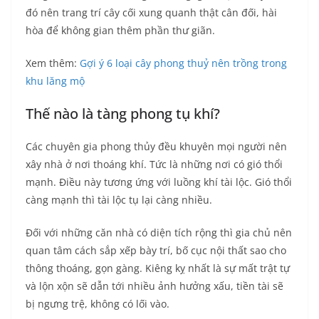
đó nên trang trí cây cối xung quanh thật cân đối, hài
hòa để không gian thêm phần thư giãn.
Xem thêm:
Gợi ý 6 loại cây phong thuỷ nên trồng trong
khu lăng mộ
Thế nào là tàng phong tụ khí?
Các chuyên gia phong thủy đều khuyên mọi người nên
xây nhà ở nơi thoáng khí. Tức là những nơi có gió thổi
mạnh. Điều này tương ứng với luồng khí tài lộc. Gió thổi
càng mạnh thì tài lộc tụ lại càng nhiều.
Đối với những căn nhà có diện tích rộng thì gia chủ nên
quan tâm cách sắp xếp bày trí, bố cục nội thất sao cho
thông thoáng, gọn gàng. Kiêng kỵ nhất là sự mất trật tự
và lộn xộn sẽ dẫn tới nhiều ảnh hưởng xấu, tiền tài sẽ
bị ngưng trệ, không có lối vào.