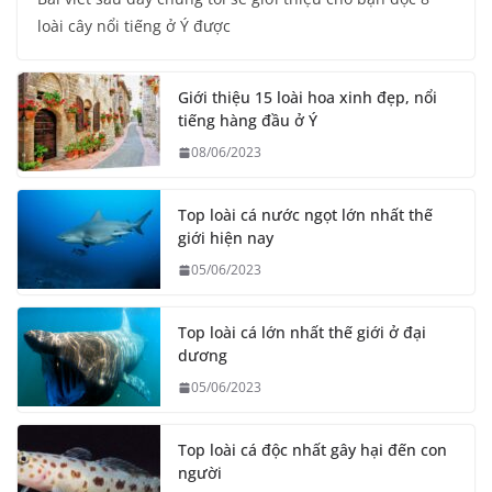
loài cây nổi tiếng ở Ý được
Giới thiệu 15 loài hoa xinh đẹp, nổi
tiếng hàng đầu ở Ý
08/06/2023
Top loài cá nước ngọt lớn nhất thế
giới hiện nay
05/06/2023
Top loài cá lớn nhất thế giới ở đại
dương
05/06/2023
Top loài cá độc nhất gây hại đến con
người