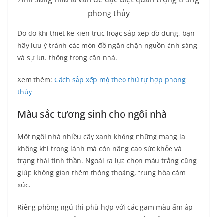
phong thủy
Do đó khi thiết kế kiến trúc hoặc sắp xếp đồ dùng, bạn
hãy lưu ý tránh các món đồ ngăn chặn nguồn ánh sáng
và sự lưu thông trong căn nhà.
Xem thêm:
Cách sắp xếp mộ theo thứ tự hợp phong
thủy
Màu sắc tương sinh cho ngôi nhà
Một ngôi nhà nhiều cây xanh không những mang lại
không khí trong lành mà còn nâng cao sức khỏe và
trạng thái tinh thần. Ngoài ra lựa chọn màu trắng cũng
giúp không gian thêm thông thoáng, trung hòa cảm
xúc.
Riêng phòng ngủ thì phù hợp với các gam màu ấm áp