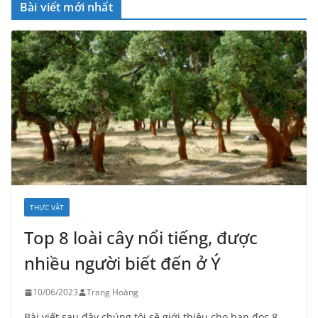
Bài viết mới nhất
THỰC VẬT
Top 8 loài cây nổi tiếng, được
nhiều người biết đến ở Ý
10/06/2023
Trang Hoàng
Bài viết sau đây chúng tôi sẽ giới thiệu cho bạn đọc 8