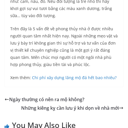
như: cam, nâu, đỏ. Nếu đối tượng là trẻ nhỏ thì hãy
khơi gợi sự vui tươi bằng các màu xanh dương, trắng
sữa… tùy vào đối tượng.
Trên đây là 5 vấn đề về phong thủy nhà ở được nhiều
người quan tâm nhất hiện nay. Ngoài những mẹo vặt và
lưu ý bày trí không gian thì sự hỗ trợ và tư vấn của đơn
vị thiết kế chuyên nghiệp cũng là một gợi ý rất đáng
quan tâm. Mến chúc mọi người có một ngôi nhà phù
hợp phong thủy, giàu tiền tài và phúc lộc.
Xem thêm:
Chi phí xây dựng lăng mộ đá hết bao nhiêu?
Ngày thường có nên ra mộ không?
Những kiêng kỵ cần lưu ý khi dọn về nhà mới
You May Also Like