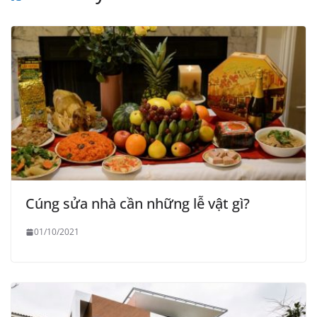
Cúng sửa nhà cần những lễ vật gì?
01/10/2021