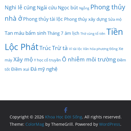
Phong thủy
Nghi lễ cúng
Ngải cứu
Ngọc bút
Ngỗng
nhà ở
Phong thủy tài lộc
Phong thủy xây dựng
Sửa mộ
Tiền
Tan máu bẩm sinh
Tháng 7 âm lịch
Thờ cúng tổ tiên
Lộc Phát
Trúc
Trừ tà
Xe
Ví tài lộc
Văn hóa phương Đông
Xây mộ
Ô nhiễm môi trường
máy
Y học cổ truyền
Điềm
Đá mỹ nghệ
Điềm xui
tốt
Copyright © 2026
Khoa Học Đời Sống
. All rights reserved.
Theme:
ColorMag
by ThemeGrill. Powered by
WordPress
.