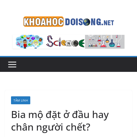
Skip
to
content
TÂM LINH
Bia mộ đặt ở đầu hay
chân người chết?