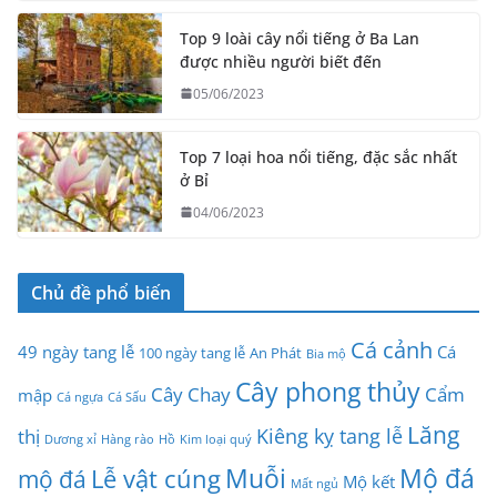
Top 9 loài cây nổi tiếng ở Ba Lan
được nhiều người biết đến
05/06/2023
Top 7 loại hoa nổi tiếng, đặc sắc nhất
ở Bỉ
04/06/2023
Chủ đề phổ biến
Cá cảnh
49 ngày tang lễ
Cá
100 ngày tang lễ
An Phát
Bia mộ
Cây phong thủy
Cây Chay
Cẩm
mập
Cá ngựa
Cá Sấu
Lăng
Kiêng kỵ tang lễ
thị
Dương xỉ
Hàng rào
Hồ
Kim loại quý
Muỗi
Mộ đá
Lễ vật cúng
mộ đá
Mộ kết
Mất ngủ