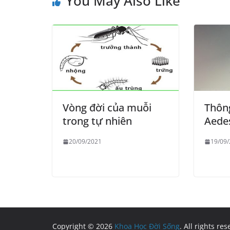
You May Also Like
Vòng đời của muỗi
Thông
trong tự nhiên
Aede
20/09/2021
19/09
Copyright © 2026
Khoa Học Đời Sống
. All rights re