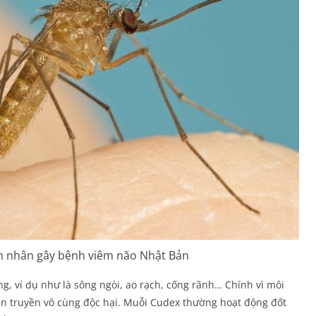
n nhân gây bệnh viêm não Nhật Bản
g, ví dụ như là sông ngòi, ao rạch, cống rãnh… Chính vì môi
an truyền vô cùng độc hại. Muỗi Cudex thường hoạt động đốt