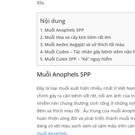
đây.
Nội dung
Muỗi Anophels SPP
Muỗi Hoa và cây kim tiêm rất êm
Muỗi Aedes Aegypti và sở thích tối màu
Muỗi Cudex – Tác nhân gây bệnh viêm não 
Muỗi Culex SPP – “Kẻ” nguy hiểm
Muỗi Anophels SPP
Đây là loại muỗi xuất hiện nhiều nhất ở Việt 
chính gây ra căn bệnh sốt rét, nỗi ám ảnh của t
nhiễm nên chúng thường sinh sống ở những nơi 
đêm và thích màu tối. Ấu trùng của muỗi Anoph
hoàn thiện vòng đời và phát triển thành muỗi tr
dáng có vệt màu xanh xám và sậm màu trên cán
muỗi Anophels
.