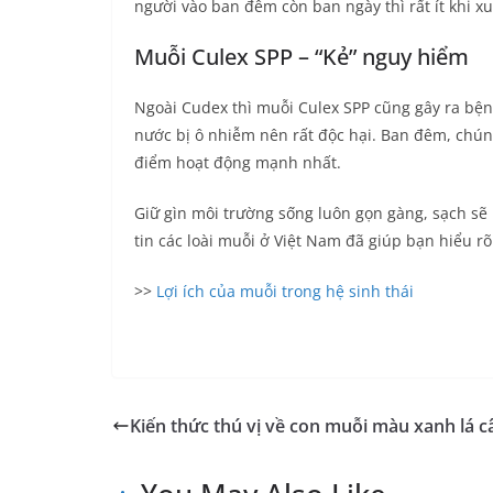
người vào ban đêm còn ban ngày thì rất ít khi xu
Muỗi Culex SPP – “Kẻ” nguy hiểm
Ngoài Cudex thì muỗi Culex SPP cũng gây ra bện
nước bị ô nhiễm nên rất độc hại. Ban đêm, chún
điểm hoạt động mạnh nhất.
Giữ gìn môi trường sống luôn gọn gàng, sạch sẽ 
tin các loài muỗi ở Việt Nam đã giúp bạn hiểu
>>
Lợi ích của muỗi trong hệ sinh thái
Kiến thức thú vị về con muỗi màu xanh lá c