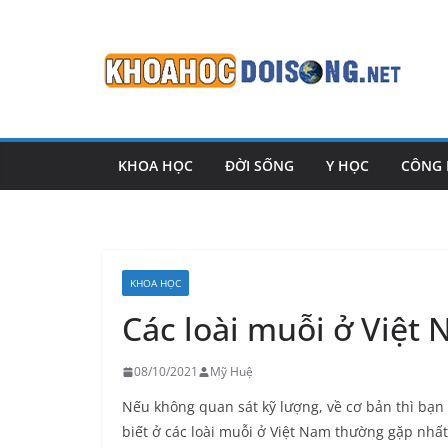
Skip
to
content
KHOA HỌC
ĐỜI SỐNG
Y HỌC
CÔNG
KHOA HỌC
Các loài muỗi ở Việt
08/10/2021
Mỹ Huệ
Nếu không quan sát kỹ lượng, về cơ bản thì bạn
biết ở các loài muỗi ở Việt Nam thường gặp nhất