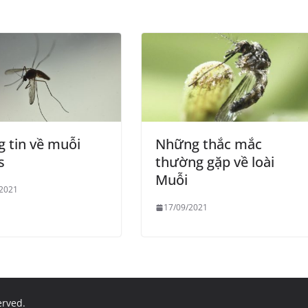
 tin về muỗi
Những thắc mắc
s
thường gặp về loài
Muỗi
/2021
17/09/2021
served.