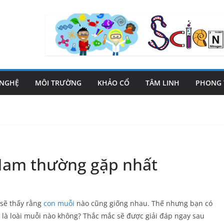
 NGHỆ
MÔI TRƯỜNG
KHẢO CỔ
TÂM LINH
PHONG 
 Nam thường gặp nhất
 sẽ thấy rằng
con muỗi
nào cũng giống nhau. Thế nhưng bạn có
 là loài muỗi nào không? Thắc mắc sẽ được giải đáp ngay sau