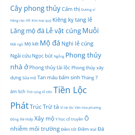
Cây phong thủy
Cẩm thị
Dương xỉ
Kiêng kỵ tang lễ
Hàng rào
Hồ
Kim loại quý
Muỗi
Lễ vật cúng
Lăng mộ đá
Mộ đá
Nghi lễ cúng
Mộ kết
Mất ngủ
Phong thủy
Ngải cứu
Ngọc bút
Ngỗng
nhà ở
Phong thủy tài lộc
Phong thủy xây
Tan máu bẩm sinh
dựng
Tháng 7
Sửa mộ
Tiền Lộc
âm lịch
Thờ cúng tổ tiên
Phát
Trúc
Trừ tà
Ví tài lộc
Văn hóa phương
Xây mộ
Ô
Xe máy
Y học cổ truyền
Đông
nhiễm môi trường
Đá
Điềm xui
Điềm tốt