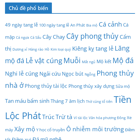
Chủ đề phổ biến
Cá cảnh
49 ngày tang lễ
Cá
100 ngày tang lễ
An Phát
Bia mộ
Cây phong thủy
Cây Chay
Cẩm
mập
Cá ngựa
Cá Sấu
Lăng
Kiêng kỵ tang lễ
thị
Dương xỉ
Hàng rào
Hồ
Kim loại quý
Muỗi
Mộ đá
Lễ vật cúng
mộ đá
Mộ kết
Mất ngủ
Phong thủy
Nghi lễ cúng
Ngải cứu
Ngọc bút
Ngỗng
nhà ở
Phong thủy tài lộc
Phong thủy xây dựng
Sửa mộ
Tiền
Tan máu bẩm sinh
Tháng 7 âm lịch
Thờ cúng tổ tiên
Lộc Phát
Trúc
Trừ tà
Xe
Ví tài lộc
Văn hóa phương Đông
Xây mộ
Ô nhiễm môi trường
máy
Y học cổ truyền
Điềm
Đá mỹ nghệ
Điềm xui
tốt