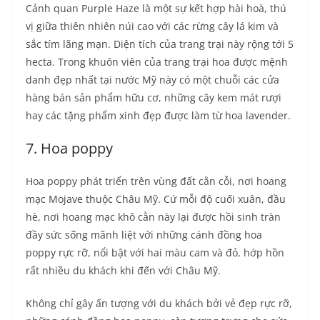
Cảnh quan Purple Haze là một sự kết hợp hài hoà, thú
vị giữa thiên nhiên núi cao với các rừng cây lá kim và
sắc tím lãng mạn. Diện tích của trang trại này rộng tới 5
hecta. Trong khuôn viên của trang trại hoa được mệnh
danh đẹp nhất tại nước Mỹ này có một chuỗi các cửa
hàng bán sản phẩm hữu cơ, những cây kem mát rượi
hay các tặng phẩm xinh đẹp được làm từ hoa lavender.
7. Hoa poppy
Hoa poppy phát triển trên vùng đất cằn cỗi, nơi hoang
mạc Mojave thuộc Châu Mỹ. Cứ mỗi độ cuối xuân, đầu
hè, nơi hoang mạc khô cằn này lại được hồi sinh tràn
đầy sức sống mãnh liệt với những cánh đồng hoa
poppy rực rỡ, nổi bật với hai màu cam và đỏ, hớp hồn
rất nhiều du khách khi đến với Châu Mỹ.
Không chỉ gây ấn tượng với du khách bởi vẻ đẹp rực rỡ,