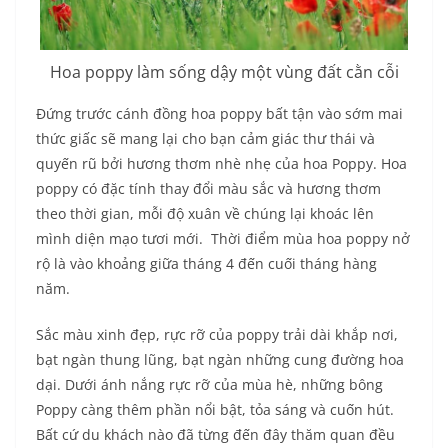
Hoa poppy làm sống dậy một vùng đất cằn cỗi
Đứng trước cánh đồng hoa poppy bất tận vào sớm mai
thức giấc sẽ mang lại cho bạn cảm giác thư thái và
quyến rũ bởi hương thơm nhè nhẹ của hoa Poppy. Hoa
poppy có đặc tính thay đổi màu sắc và hương thơm
theo thời gian, mỗi độ xuân về chúng lại khoác lên
mình diện mạo tươi mới. Thời điểm mùa hoa poppy nở
rộ là vào khoảng giữa tháng 4 đến cuối tháng hàng
năm.
Sắc màu xinh đẹp, rực rỡ của poppy trải dài khắp nơi,
bạt ngàn thung lũng, bạt ngàn những cung đường hoa
dại. Dưới ánh nắng rực rỡ của mùa hè, những bông
Poppy càng thêm phần nổi bật, tỏa sáng và cuốn hút.
Bất cứ du khách nào đã từng đến đây thăm quan đều