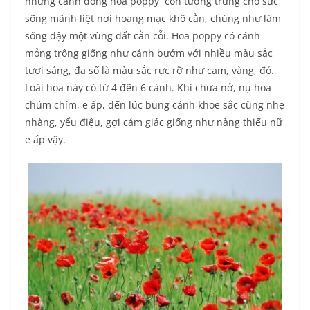
những cánh đồng hoa poppy còn tượng trưng cho sức
sống mãnh liệt nơi hoang mạc khô cằn, chúng như làm
sống dậy một vùng đất cằn cỗi. Hoa poppy có cánh
mỏng trông giống như cánh bướm với nhiều màu sắc
tươi sáng, đa số là màu sắc rực rỡ như cam, vàng, đỏ.
Loài hoa này có từ 4 đến 6 cánh. Khi chưa nở, nụ hoa
chúm chím, e ấp, đến lúc bung cánh khoe sắc cũng nhẹ
nhàng, yểu điệu, gợi cảm giác giống như nàng thiếu nữ
e ấp vậy.