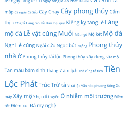
Cá cảnh
49 ngày tang lễ
Cá
100 ngày tang lễ
An Phát
Bia mộ
Cây phong thủy
Cây Chay
Cẩm
mập
Cá ngựa
Cá Sấu
Lăng
Kiêng kỵ tang lễ
thị
Dương xỉ
Hàng rào
Hồ
Kim loại quý
Muỗi
Mộ đá
Lễ vật cúng
mộ đá
Mộ kết
Mất ngủ
Phong thủy
Nghi lễ cúng
Ngải cứu
Ngọc bút
Ngỗng
nhà ở
Phong thủy tài lộc
Phong thủy xây dựng
Sửa mộ
Tiền
Tan máu bẩm sinh
Tháng 7 âm lịch
Thờ cúng tổ tiên
Lộc Phát
Trúc
Trừ tà
Xe
Ví tài lộc
Văn hóa phương Đông
Xây mộ
Ô nhiễm môi trường
máy
Y học cổ truyền
Điềm
Đá mỹ nghệ
Điềm xui
tốt