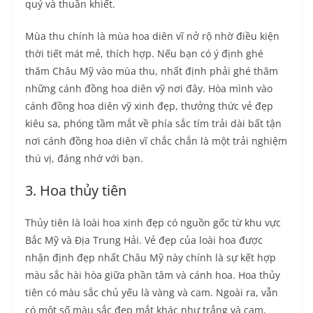
quý và thuần khiết.
Mùa thu chính là mùa hoa diên vĩ nở rộ nhờ điều kiện
thời tiết mát mẻ, thích hợp. Nếu bạn có ý định ghé
thăm Châu Mỹ vào mùa thu, nhất định phải ghé thăm
những cánh đồng hoa diên vỹ nơi đây. Hòa mình vào
cánh đồng hoa diên vỹ xinh đẹp, thưởng thức vẻ đẹp
kiêu sa, phóng tầm mắt về phía sắc tím trải dài bất tận
nơi cánh đồng hoa diên vĩ chắc chắn là một trải nghiệm
thú vị, đáng nhớ với bạn.
3. Hoa thủy tiên
Thủy tiên là loài hoa xinh đẹp có nguồn gốc từ khu vực
Bắc Mỹ và Địa Trung Hải. Vẻ đẹp của loài hoa được
nhận định đẹp nhất Châu Mỹ này chính là sự kết hợp
màu sắc hài hòa giữa phần tâm và cánh hoa. Hoa thủy
tiên có màu sắc chủ yếu là vàng và cam. Ngoài ra, vẫn
có một số màu sắc đẹp mắt khác như trắng và cam,