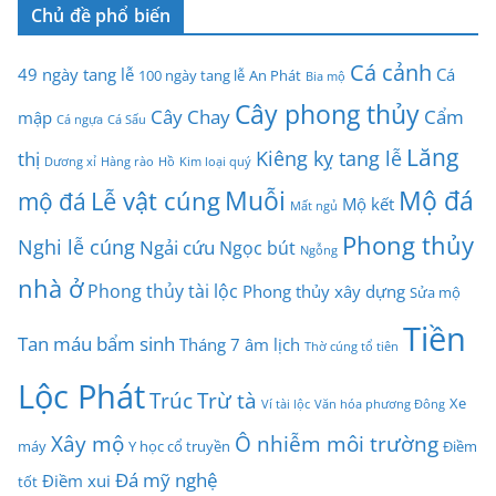
Chủ đề phổ biến
Cá cảnh
49 ngày tang lễ
Cá
100 ngày tang lễ
An Phát
Bia mộ
Cây phong thủy
Cây Chay
Cẩm
mập
Cá ngựa
Cá Sấu
Lăng
Kiêng kỵ tang lễ
thị
Dương xỉ
Hàng rào
Hồ
Kim loại quý
Muỗi
Mộ đá
Lễ vật cúng
mộ đá
Mộ kết
Mất ngủ
Phong thủy
Nghi lễ cúng
Ngải cứu
Ngọc bút
Ngỗng
nhà ở
Phong thủy tài lộc
Phong thủy xây dựng
Sửa mộ
Tiền
Tan máu bẩm sinh
Tháng 7 âm lịch
Thờ cúng tổ tiên
Lộc Phát
Trúc
Trừ tà
Xe
Ví tài lộc
Văn hóa phương Đông
Xây mộ
Ô nhiễm môi trường
máy
Y học cổ truyền
Điềm
Đá mỹ nghệ
Điềm xui
tốt