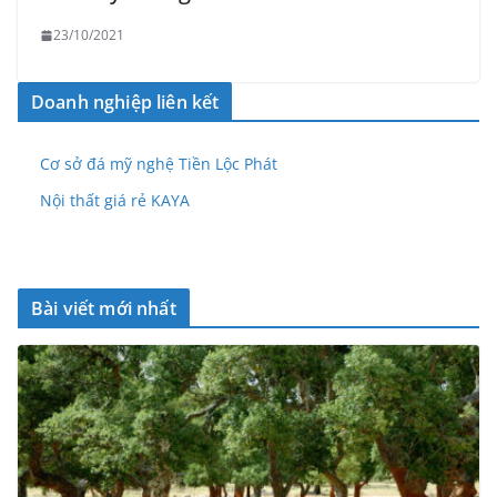
23/10/2021
Doanh nghiệp liên kết
Cơ sở đá mỹ nghệ Tiền Lộc Phát
Nội thất giá rẻ KAYA
Bài viết mới nhất