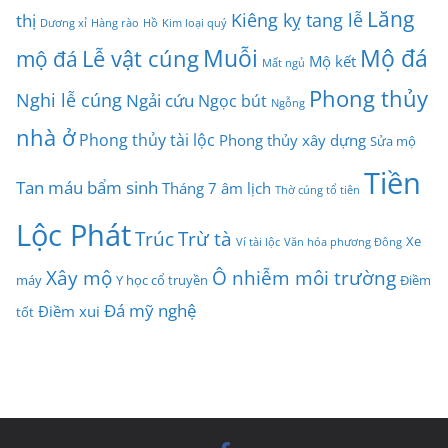
Lăng
Kiêng kỵ tang lễ
thị
Dương xỉ
Hàng rào
Hồ
Kim loại quý
Muỗi
Mộ đá
Lễ vật cúng
mộ đá
Mộ kết
Mất ngủ
Phong thủy
Nghi lễ cúng
Ngải cứu
Ngọc bút
Ngỗng
nhà ở
Phong thủy tài lộc
Phong thủy xây dựng
Sửa mộ
Tiền
Tan máu bẩm sinh
Tháng 7 âm lịch
Thờ cúng tổ tiên
Lộc Phát
Trúc
Trừ tà
Xe
Ví tài lộc
Văn hóa phương Đông
Xây mộ
Ô nhiễm môi trường
máy
Y học cổ truyền
Điềm
Đá mỹ nghệ
Điềm xui
tốt