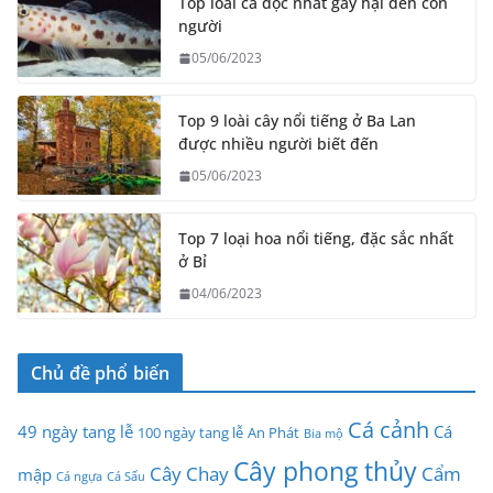
Top loài cá độc nhất gây hại đến con
người
05/06/2023
Top 9 loài cây nổi tiếng ở Ba Lan
được nhiều người biết đến
05/06/2023
Top 7 loại hoa nổi tiếng, đặc sắc nhất
ở Bỉ
04/06/2023
Chủ đề phổ biến
Cá cảnh
49 ngày tang lễ
Cá
100 ngày tang lễ
An Phát
Bia mộ
Cây phong thủy
Cây Chay
Cẩm
mập
Cá ngựa
Cá Sấu