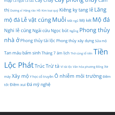
mập
Cá ngựa
Cá Sấu
Lăng
Kiêng kỵ tang lễ
thị
Dương xỉ
Hàng rào
Hồ
Kim loại quý
Muỗi
Mộ đá
Lễ vật cúng
mộ đá
Mộ kết
Mất ngủ
Phong thủy
Nghi lễ cúng
Ngải cứu
Ngọc bút
Ngỗng
nhà ở
Phong thủy tài lộc
Phong thủy xây dựng
Sửa mộ
Tiền
Tan máu bẩm sinh
Tháng 7 âm lịch
Thờ cúng tổ tiên
Lộc Phát
Trúc
Trừ tà
Xe
Ví tài lộc
Văn hóa phương Đông
Xây mộ
Ô nhiễm môi trường
máy
Y học cổ truyền
Điềm
Đá mỹ nghệ
Điềm xui
tốt