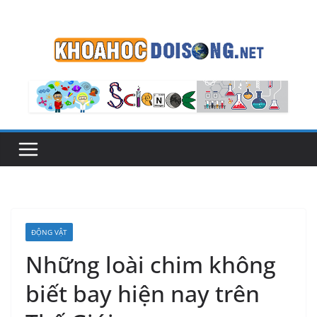
Skip
to
content
ĐỘNG VẬT
Những loài chim không
biết bay hiện nay trên