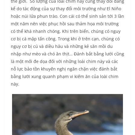
thế giới. Số lượng của loài chim này cũng thay đổi đáng
kể do tác động của sự thay đổi môi trường như El Niño
hoặc núi lửa phun trào. Con cái có thể sinh sản tới 3 lần
một năm nên việc phục hồi sau thảm họa môi trường
có thể khá nhanh chóng. Khi trên biển, chúng có nguy
cơ bị cá mập tấn công. Trong khi ở trên cạn, chúng có
nguy cơ bị cú và diều hâu và những kẻ săn mồi du
nhập như mèo và chó ăn thịt… Đánh bắt bằng lưới cũng
là một mối đe dọa đối với những loài chim này và các
nỗ lực bảo tồn khuyến nghị ngăn chặn việc đánh bắt
bằng lưới xung quanh phạm vi kiếm ăn của loài chim
này.