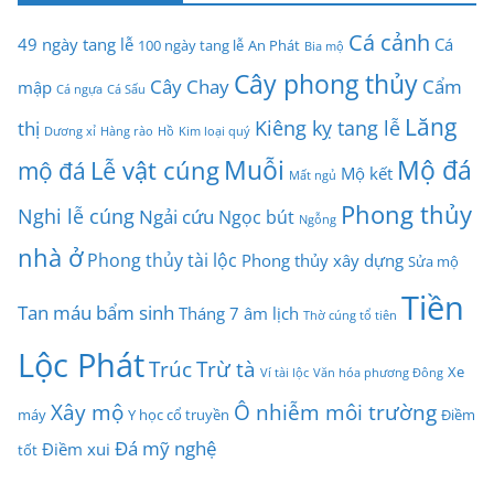
Cá cảnh
49 ngày tang lễ
Cá
100 ngày tang lễ
An Phát
Bia mộ
Cây phong thủy
Cây Chay
Cẩm
mập
Cá ngựa
Cá Sấu
Lăng
Kiêng kỵ tang lễ
thị
Dương xỉ
Hàng rào
Hồ
Kim loại quý
Muỗi
Mộ đá
Lễ vật cúng
mộ đá
Mộ kết
Mất ngủ
Phong thủy
Nghi lễ cúng
Ngải cứu
Ngọc bút
Ngỗng
nhà ở
Phong thủy tài lộc
Phong thủy xây dựng
Sửa mộ
Tiền
Tan máu bẩm sinh
Tháng 7 âm lịch
Thờ cúng tổ tiên
Lộc Phát
Trúc
Trừ tà
Xe
Ví tài lộc
Văn hóa phương Đông
Xây mộ
Ô nhiễm môi trường
máy
Y học cổ truyền
Điềm
Đá mỹ nghệ
Điềm xui
tốt