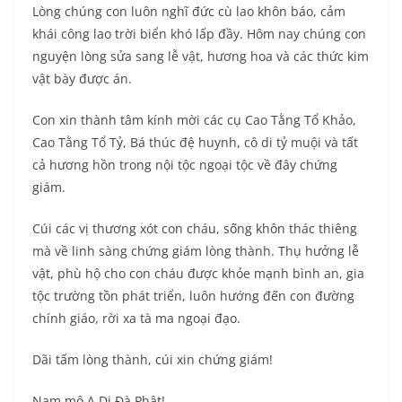
Lòng chúng con luôn nghĩ đức cù lao khôn báo, cảm
khái công lao trời biển khó lấp đầy. Hôm nay chúng con
nguyện lòng sửa sang lễ vật, hương hoa và các thức kim
vật bày được án.
Con xin thành tâm kính mời các cụ Cao Tằng Tổ Khảo,
Cao Tằng Tổ Tỷ, Bá thúc đệ huynh, cô di tỷ muội và tất
cả hương hồn trong nội tộc ngoại tộc về đây chứng
giám.
Cúi các vị thương xót con cháu, sống khôn thác thiêng
mà về linh sàng chứng giám lòng thành. Thụ hưởng lễ
vật, phù hộ cho con cháu được khỏe mạnh bình an, gia
tộc trường tồn phát triển, luôn hướng đến con đường
chính giáo, rời xa tà ma ngoại đạo.
Dãi tấm lòng thành, cúi xin chứng giám!
Nam mô A Di Đà Phật!