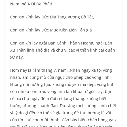
Nam mô A Di Đà Phật!
Con xin kính lạy Đức Địa Tạng Vương Bồ Tát,
Con xin kính lạy Đức Mục Kiền Liên Tôn giả
Con xin kín lạy ngài Bản Cảnh Thành Hoàng, ngài Bản
Xứ Thần linh Thổ địa và chư vị các vị thần linh cai quản
xứ này.
Hôm nay là rằm tháng 7, năm…Nhân ngày xá tội vong
nhân, âm cung mở cửa ngục cho phép các vong linh
không nơi nương tựa, không mồ yên mả đẹp, vong linh
còn nhiều oan trái, vong linh lẩn khuất ở gốc cây, bụi
cỏ, xó chợ ngày đêm đói rét lang thang, không biết
hướng đường chánh đạo. Dù rằng mọi chúng sanh chết
vì lý do gì đều có thể về gia trang để thụ hưởng lễ vật
của tín chủ cơn mời thỉnh. Còn bày biện cháo bỏng,gạo
muối, trầu cau, hoa quả, tiền vàng và quần áo đủ màu