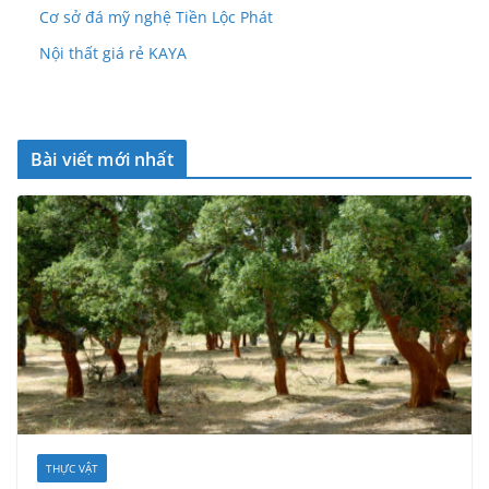
Cơ sở đá mỹ nghệ Tiền Lộc Phát
Nội thất giá rẻ KAYA
Bài viết mới nhất
THỰC VẬT