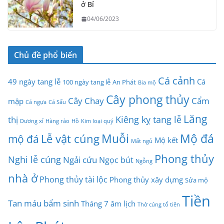
ở Bỉ
04/06/2023
Chủ đề phổ biến
Cá cảnh
49 ngày tang lễ
Cá
100 ngày tang lễ
An Phát
Bia mộ
Cây phong thủy
Cây Chay
Cẩm
mập
Cá ngựa
Cá Sấu
Lăng
Kiêng kỵ tang lễ
thị
Dương xỉ
Hàng rào
Hồ
Kim loại quý
Muỗi
Mộ đá
Lễ vật cúng
mộ đá
Mộ kết
Mất ngủ
Phong thủy
Nghi lễ cúng
Ngải cứu
Ngọc bút
Ngỗng
nhà ở
Phong thủy tài lộc
Phong thủy xây dựng
Sửa mộ
Tiền
Tan máu bẩm sinh
Tháng 7 âm lịch
Thờ cúng tổ tiên