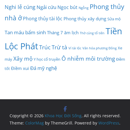
Phong thủy
Nghi lễ cúng
Ngải cứu
Ngọc bút
Ngỗng
nhà ở
Phong thủy tài lộc
Phong thủy xây dựng
Sửa mộ
Tiền
Tan máu bẩm sinh
Tháng 7 âm lịch
Thờ cúng tổ tiên
Lộc Phát
Trúc
Trừ tà
Xe
Ví tài lộc
Văn hóa phương Đông
Xây mộ
Ô nhiễm môi trường
máy
Y học cổ truyền
Điềm
Đá mỹ nghệ
Điềm xui
tốt
Copyright © 2026
Khoa Học Đời Sống
. All rights reserved.
Theme:
ColorMag
by ThemeGrill. Powered by
WordPress
.