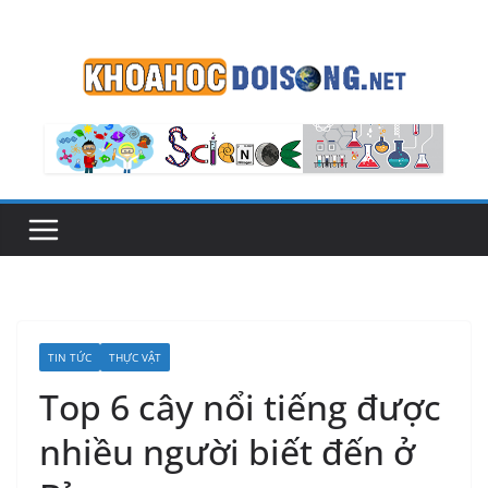
Skip
to
content
TIN TỨC
THỰC VẬT
Top 6 cây nổi tiếng được
nhiều người biết đến ở