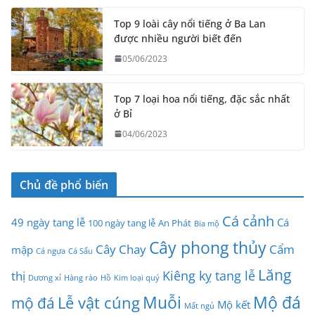
Top 9 loài cây nổi tiếng ở Ba Lan
được nhiều người biết đến
05/06/2023
Top 7 loại hoa nổi tiếng, đặc sắc nhất
ở Bỉ
04/06/2023
Chủ đề phổ biến
Cá cảnh
49 ngày tang lễ
Cá
100 ngày tang lễ
An Phát
Bia mộ
Cây phong thủy
Cây Chay
Cẩm
mập
Cá ngựa
Cá Sấu
Lăng
Kiêng kỵ tang lễ
thị
Dương xỉ
Hàng rào
Hồ
Kim loại quý
Muỗi
Mộ đá
Lễ vật cúng
mộ đá
Mộ kết
Mất ngủ