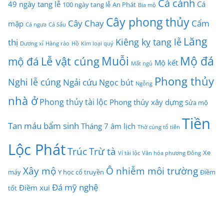
Cá cảnh
49 ngày tang lễ
Cá
100 ngày tang lễ
An Phát
Bia mộ
Cây phong thủy
Cây Chay
Cẩm
mập
Cá ngựa
Cá Sấu
Lăng
Kiêng kỵ tang lễ
thị
Dương xỉ
Hàng rào
Hồ
Kim loại quý
Muỗi
Mộ đá
Lễ vật cúng
mộ đá
Mộ kết
Mất ngủ
Phong thủy
Nghi lễ cúng
Ngải cứu
Ngọc bút
Ngỗng
nhà ở
Phong thủy tài lộc
Phong thủy xây dựng
Sửa mộ
Tiền
Tan máu bẩm sinh
Tháng 7 âm lịch
Thờ cúng tổ tiên
Lộc Phát
Trúc
Trừ tà
Xe
Ví tài lộc
Văn hóa phương Đông
Xây mộ
Ô nhiễm môi trường
máy
Y học cổ truyền
Điềm
Đá mỹ nghệ
Điềm xui
tốt