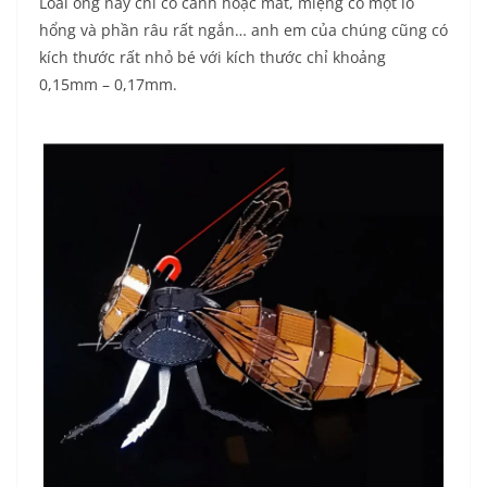
Loài ong này chỉ có cánh hoặc mắt, miệng có một lỗ
hổng và phần râu rất ngắn… anh em của chúng cũng có
kích thước rất nhỏ bé với kích thước chỉ khoảng
0,15mm – 0,17mm.