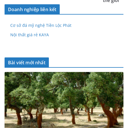
thế giới
Doanh nghiệp liên kết
Cơ sở đá mỹ nghệ Tiền Lộc Phát
Nội thất giá rẻ KAYA
Bài viết mới nhất