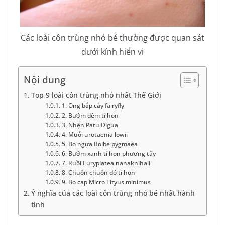
Các loài côn trùng nhỏ bé thường được quan sát
dưới kính hiển vi
Nội dung
Top 9 loài côn trùng nhỏ nhất Thế Giới
1. Ong bắp cày fairyfly
2. Bướm đêm tí hon
3. Nhện Patu Digua
4. Muỗi urotaenia lowii
5. Bọ ngựa Bolbe pygmaea
6. Bướm xanh tí hon phương tây
7. Ruồi Euryplatea nanaknihali
8. Chuồn chuồn đỏ tí hon
9. Bọ cạp Micro Tityus minimus
Ý nghĩa của các loài côn trùng nhỏ bé nhất hành
tinh