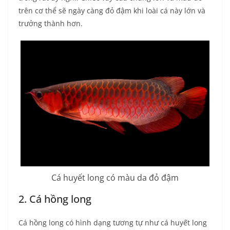
trên cơ thể sẽ ngày càng đỏ đậm khi loài cá này lớn và
trưởng thành hơn.
Cá huyết long có màu da đỏ đậm
2. Cá hồng long
Cá hồng long có hình dạng tương tự như cá huyết long