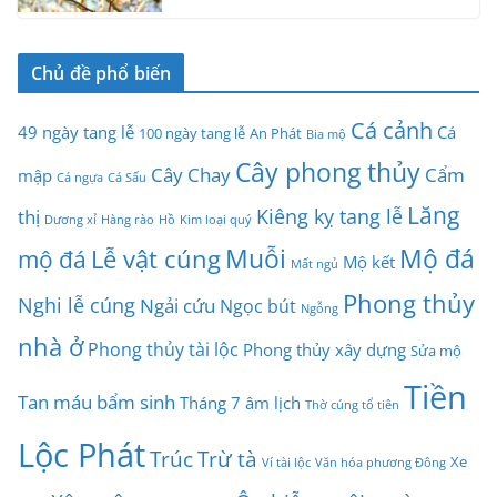
Chủ đề phổ biến
Cá cảnh
49 ngày tang lễ
Cá
100 ngày tang lễ
An Phát
Bia mộ
Cây phong thủy
Cây Chay
Cẩm
mập
Cá ngựa
Cá Sấu
Lăng
Kiêng kỵ tang lễ
thị
Dương xỉ
Hàng rào
Hồ
Kim loại quý
Muỗi
Mộ đá
Lễ vật cúng
mộ đá
Mộ kết
Mất ngủ
Phong thủy
Nghi lễ cúng
Ngải cứu
Ngọc bút
Ngỗng
nhà ở
Phong thủy tài lộc
Phong thủy xây dựng
Sửa mộ
Tiền
Tan máu bẩm sinh
Tháng 7 âm lịch
Thờ cúng tổ tiên
Lộc Phát
Trúc
Trừ tà
Xe
Ví tài lộc
Văn hóa phương Đông