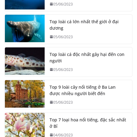
05/06/2023
Top loài cá lớn nhất thế giới ở đại
dương
05/06/2023
Top loài cá độc nhất gây hại đến con
người
05/06/2023
Top 9 loài cây nổi tiếng ở Ba Lan
được nhiều người biết đến
05/06/2023
Top 7 loại hoa nổi tiếng, đặc sắc nhất
ở Bỉ
04/06/2023