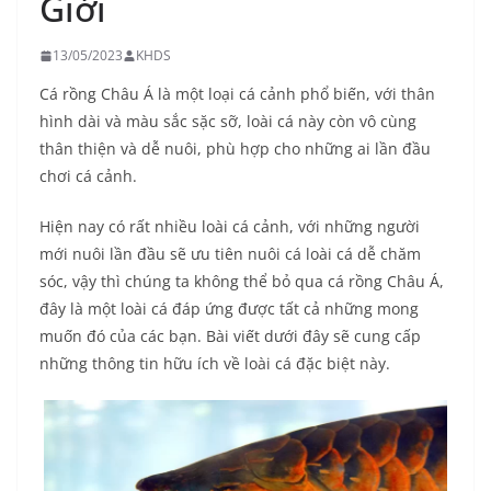
Giới
13/05/2023
KHDS
Cá rồng Châu Á là một loại cá cảnh phổ biến, với thân
hình dài và màu sắc sặc sỡ, loài cá này còn vô cùng
thân thiện và dễ nuôi, phù hợp cho những ai lần đầu
chơi cá cảnh.
Hiện nay có rất nhiều loài cá cảnh, với những người
mới nuôi lần đầu sẽ ưu tiên nuôi cá loài cá dễ chăm
sóc, vậy thì chúng ta không thể bỏ qua cá rồng Châu Á,
đây là một loài cá đáp ứng được tất cả những mong
muốn đó của các bạn. Bài viết dưới đây sẽ cung cấp
những thông tin hữu ích về loài cá đặc biệt này.