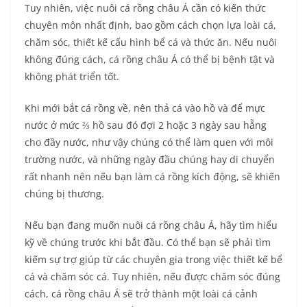
Tuy nhiên, việc nuôi cá rồng châu Á cần có kiến thức
chuyên môn nhất định, bao gồm cách chọn lựa loài cá,
chăm sóc, thiết kế cấu hình bể cá và thức ăn. Nếu nuôi
không đúng cách, cá rồng châu Á có thể bị bệnh tật và
không phát triển tốt.
Khi mới bắt cá rồng về, nên thả cá vào hồ và để mực
nước ở mức ⅔ hồ sau đó đợi 2 hoặc 3 ngày sau hẵng
cho đầy nước, như vậy chúng có thể làm quen với môi
trường nước, và những ngày đầu chúng hay di chuyển
rất nhanh nên nếu bạn làm cá rồng kích động, sẽ khiến
chúng bị thương.
Nếu bạn đang muốn nuôi cá rồng châu Á, hãy tìm hiểu
kỹ về chúng trước khi bắt đầu. Có thể bạn sẽ phải tìm
kiếm sự trợ giúp từ các chuyên gia trong việc thiết kế bể
cá và chăm sóc cá. Tuy nhiên, nếu được chăm sóc đúng
cách, cá rồng châu Á sẽ trở thành một loài cá cảnh