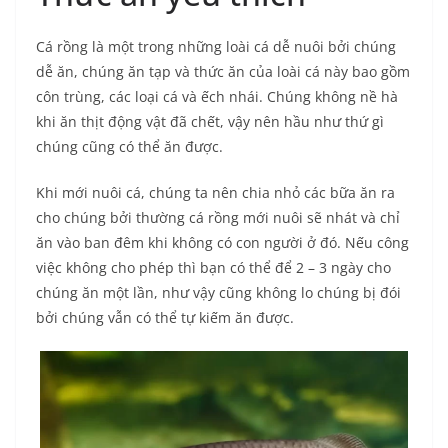
Cá rồng là một trong những loài cá dễ nuôi bởi chúng
dễ ăn, chúng ăn tạp và thức ăn của loài cá này bao gồm
côn trùng, các loại cá và ếch nhái. Chúng không nề hà
khi ăn thịt động vật đã chết, vậy nên hầu như thứ gì
chúng cũng có thể ăn được.
Khi mới nuôi cá, chúng ta nên chia nhỏ các bữa ăn ra
cho chúng bởi thường cá rồng mới nuôi sẽ nhát và chỉ
ăn vào ban đêm khi không có con người ở đó. Nếu công
việc không cho phép thì bạn có thể để 2 – 3 ngày cho
chúng ăn một lần, như vậy cũng không lo chúng bị đói
bởi chúng vẫn có thể tự kiếm ăn được.