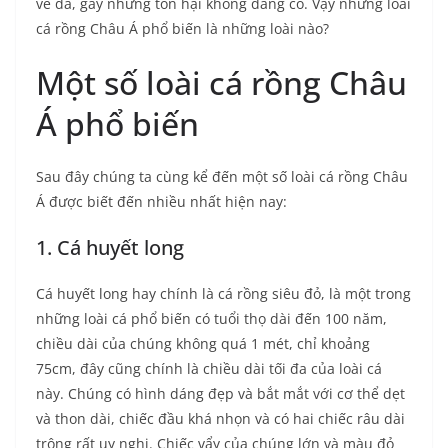
về da, gây những tổn hại không đáng có. Vậy những loài
cá rồng Châu Á phổ biến là những loài nào?
Một số loài cá rồng Châu
Á phổ biến
Sau đây chúng ta cùng kể đến một số loài cá rồng Châu
Á được biết đến nhiều nhất hiện nay:
1. Cá huyết long
Cá huyết long hay chính là cá rồng siêu đỏ, là một trong
những loài cá phổ biến có tuổi thọ dài đến 100 năm,
chiều dài của chúng không quá 1 mét, chỉ khoảng
75cm, đây cũng chính là chiều dài tối đa của loài cá
này. Chúng có hình dáng đẹp và bắt mắt với cơ thể dẹt
và thon dài, chiếc đầu khá nhọn và có hai chiếc râu dài
trông rất uy nghi. Chiếc vẩy của chúng lớn và màu đỏ