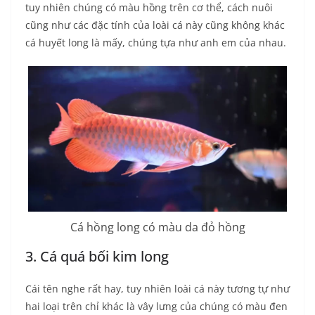
tuy nhiên chúng có màu hồng trên cơ thể, cách nuôi
cũng như các đặc tính của loài cá này cũng không khác
cá huyết long là mấy, chúng tựa như anh em của nhau.
Cá hồng long có màu da đỏ hồng
3. Cá quá bối kim long
Cái tên nghe rất hay, tuy nhiên loài cá này tương tự như
hai loại trên chỉ khác là vây lưng của chúng có màu đen