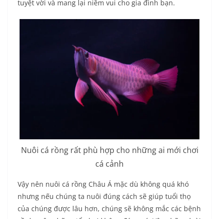
tuyệt vời và mang lại niềm vui cho gia đình bạn.
Nuôi cá rồng rất phù hợp cho những ai mới chơi
cá cảnh
Vậy nên nuôi cá rồng Châu Á mặc dù không quá khó
nhưng nếu chúng ta nuôi đúng cách sẽ giúp tuổi thọ
của chúng được lâu hơn, chúng sẽ không mắc các bệnh