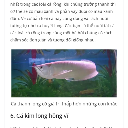
nhất trong các loài cá rồng, khi chúng trưởng thành thì
cơ thể sẽ có màu xanh và phần vây đuôi có màu xanh
đậm. Về cơ bản loài cá này cùng dòng và cách nuôi
tương tự như cá huyết long. Các bạn có thể nuôi tất cả
các loài cá rồng trong cùng một bể bởi chúng có cách
chăm sóc đơn giản và tương đối giống nhau.
Cá thanh long có giá trị thấp hơn những con khác
6. Cá kim long hồng vĩ