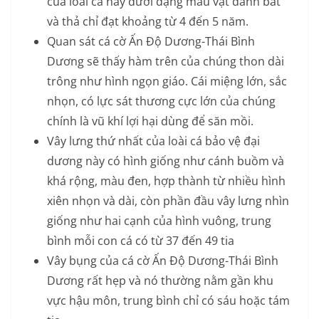
của loài cá này dưới dạng mẫu vật đánh bắt
và thả chỉ đạt khoảng từ 4 đến 5 năm.
Quan sát cá cờ Ấn Độ Dương-Thái Bình
Dương sẽ thấy hàm trên của chúng thon dài
trông như hình ngọn giáo. Cái miệng lớn, sắc
nhọn, có lực sát thương cực lớn của chúng
chính là vũ khí lợi hại dùng để săn mồi.
Vây lưng thứ nhất của loài cá bảo vệ đại
dương này có hình giống như cánh buồm và
khá rộng, màu đen, hợp thành từ nhiều hình
xiên nhọn và dài, còn phần đầu vây lưng nhìn
giống như hai cạnh của hình vuông, trung
bình mỗi con cá có từ 37 đến 49 tia
Vây bụng của cá cờ Ấn Độ Dương-Thái Bình
Dương rất hẹp và nó thường nằm gần khu
vực hậu môn, trung bình chỉ có sáu hoặc tám