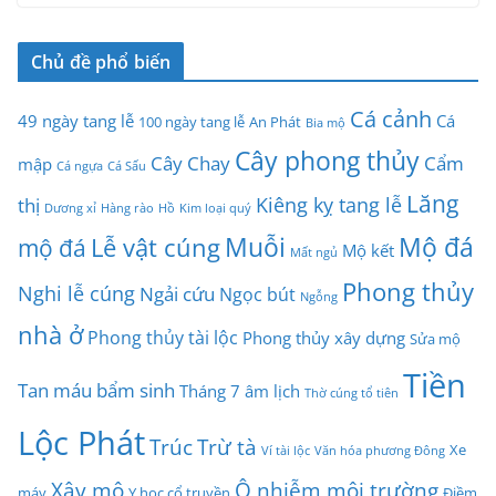
Chủ đề phổ biến
Cá cảnh
49 ngày tang lễ
Cá
100 ngày tang lễ
An Phát
Bia mộ
Cây phong thủy
Cây Chay
Cẩm
mập
Cá ngựa
Cá Sấu
Lăng
Kiêng kỵ tang lễ
thị
Dương xỉ
Hàng rào
Hồ
Kim loại quý
Muỗi
Mộ đá
Lễ vật cúng
mộ đá
Mộ kết
Mất ngủ
Phong thủy
Nghi lễ cúng
Ngải cứu
Ngọc bút
Ngỗng
nhà ở
Phong thủy tài lộc
Phong thủy xây dựng
Sửa mộ
Tiền
Tan máu bẩm sinh
Tháng 7 âm lịch
Thờ cúng tổ tiên
Lộc Phát
Trúc
Trừ tà
Xe
Ví tài lộc
Văn hóa phương Đông
Xây mộ
Ô nhiễm môi trường
máy
Y học cổ truyền
Điềm