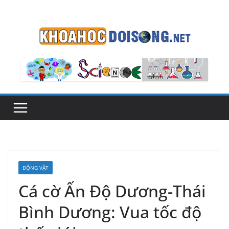
Skip
to
content
ĐỘNG VẬT
Cá cờ Ấn Độ Dương-Thái
Bình Dương: Vua tốc độ