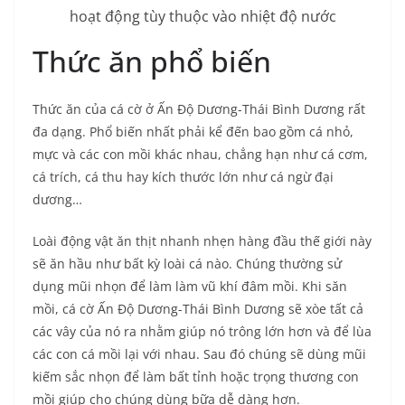
hoạt động tùy thuộc vào nhiệt độ nước
Thức ăn phổ biến
Thức ăn của cá cờ ở Ấn Độ Dương-Thái Bình Dương rất
đa dạng. Phổ biến nhất phải kể đến bao gồm cá nhỏ,
mực và các con mồi khác nhau, chẳng hạn như cá cơm,
cá trích, cá thu hay kích thước lớn như cá ngừ đại
dương…
Loài động vật ăn thịt nhanh nhẹn hàng đầu thế giới này
sẽ ăn hầu như bất kỳ loài cá nào. Chúng thường sử
dụng mũi nhọn để làm làm vũ khí đâm mồi. Khi săn
mồi, cá cờ Ấn Độ Dương-Thái Bình Dương sẽ xòe tất cả
các vây của nó ra nhằm giúp nó trông lớn hơn và để lùa
các con cá mồi lại với nhau. Sau đó chúng sẽ dùng mũi
kiếm sắc nhọn để làm bất tỉnh hoặc trọng thương con
mồi giúp cho chúng dùng bữa dễ dàng hơn.