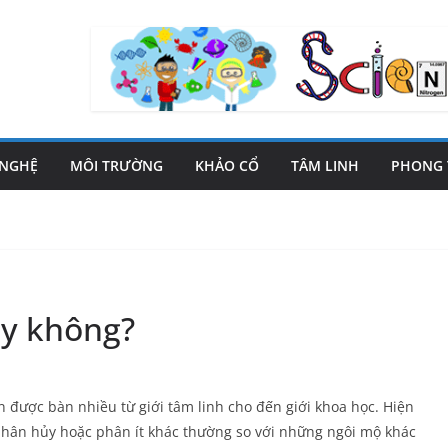
 NGHỆ
MÔI TRƯỜNG
KHẢO CỔ
TÂM LINH
PHONG 
ay không?
 được bàn nhiều từ giới tâm linh cho đến giới khoa học. Hiện
hân hủy hoặc phân ít khác thường so với những ngôi mộ khác