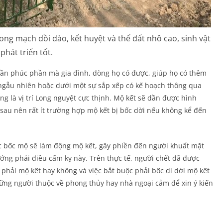
ong mạch dồi dào, kết huyệt và thế đất nhô cao, sinh vật
phát triển tốt.
hần phúc phần mà gia đình, dòng họ có được, giúp họ có thêm
 ngẫu nhiên hoặc dưới một sự sắp xếp có kế hoạch thông qua
ờng là vị trí Long nguyệt cực thịnh. Mộ kết sẽ dần được hình
 sau nên rất ít trường hợp mộ kết bị bốc dời nếu không kể đến
c bốc mộ sẽ làm động mộ kết, gây phiền đến người khuất mặt
ướng phải điều cấm kỵ này. Trên thực tế, người chết đã được
 phải mộ kết hay không và việc bắt buộc phải bốc di dời mộ kết
hững người thuộc về phong thủy hay nhà ngoại cảm để xin ý kiến