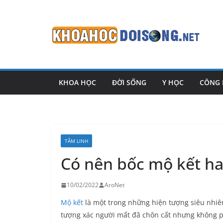
Skip
to
content
KHOA HỌC
ĐỜI SỐNG
Y HỌC
CÔNG
TÂM LINH
Có nên bốc mộ kết h
10/02/2022
AroNet
Mộ kết
là một trong những hiện tượng siêu nhiên
tượng xác người mất đã chôn cất nhưng không p