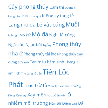
Cây phong thủy
Cẩm thị
Dương xỉ
Kiêng kỵ tang lễ
Hàng rào
Hồ
Kim loại quý
Muỗi
Lễ vật cúng
Lăng mộ đá
Mộ đá
Nghi lễ cúng
Mộ kết
Mất ngủ
Phong thủy
Ngải cứu
Ngọc bút
Ngỗng
nhà ở
Phong thủy tài lộc
Phong thủy xây
Tan máu bẩm sinh
dựng
Tháng 7
Sửa mộ
Tiền Lộc
âm lịch
Thờ cúng tổ tiên
Phát
Trúc
Trừ tà
Ví tài lộc
Văn hóa phương
Xây mộ
Ô
Xe máy
Y học cổ truyền
Đông
nhiễm môi trường
Đá
Điềm xui
Điềm tốt