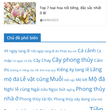
Top 7 loại hoa nổi tiếng, đặc sắc nhất
ở Bỉ
04/06/2023
Chủ đề phổ biến
Cá cảnh
49 ngày tang lễ
Cá
100 ngày tang lễ
An Phát
Bia mộ
Cây phong thủy
Cây Chay
Cẩm
mập
Cá ngựa
Cá Sấu
Lăng
Kiêng kỵ tang lễ
thị
Dương xỉ
Hàng rào
Hồ
Kim loại quý
Muỗi
Mộ đá
Lễ vật cúng
mộ đá
Mộ kết
Mất ngủ
Phong thủy
Nghi lễ cúng
Ngải cứu
Ngọc bút
Ngỗng
nhà ở
Phong thủy tài lộc
Phong thủy xây dựng
Sửa mộ
Tiền