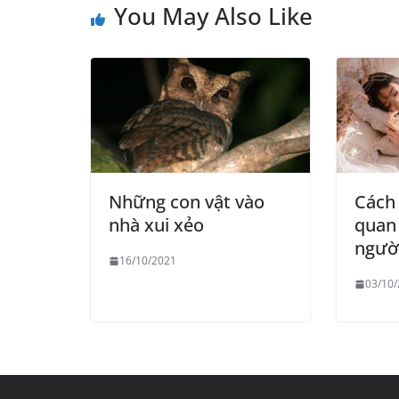
You May Also Like
Những con vật vào
Cách 
nhà xui xẻo
quan
ngườ
16/10/2021
03/10