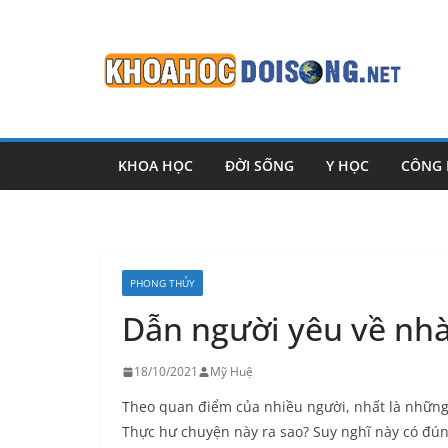
Skip
to
content
KHOA HỌC
ĐỜI SỐNG
Y HỌC
CÔNG
PHONG THỦY
Dẫn người yêu về nhà
18/10/2021
Mỹ Huệ
Theo quan điểm của nhiều người, nhất là những 
Thực hư chuyện này ra sao? Suy nghĩ này có đún