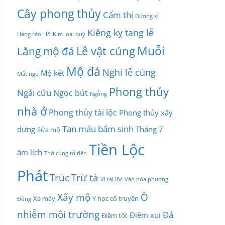
Cây phong thủy
Cẩm thị
Dương xỉ
Kiêng kỵ tang lễ
Hàng rào
Hồ
Kim loại quý
Muỗi
Lễ vật cúng
Lăng mộ đá
Mộ đá
Nghi lễ cúng
Mộ kết
Mất ngủ
Phong thủy
Ngải cứu
Ngọc bút
Ngỗng
nhà ở
Phong thủy tài lộc
Phong thủy xây
Tan máu bẩm sinh
dựng
Tháng 7
Sửa mộ
Tiền Lộc
âm lịch
Thờ cúng tổ tiên
Phát
Trúc
Trừ tà
Ví tài lộc
Văn hóa phương
Xây mộ
Ô
Xe máy
Y học cổ truyền
Đông
nhiễm môi trường
Đá
Điềm xui
Điềm tốt