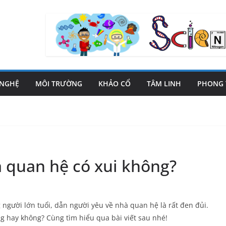
 NGHỆ
MÔI TRƯỜNG
KHẢO CỔ
TÂM LINH
PHONG 
 quan hệ có xui không?
người lớn tuổi, dẫn người yêu về nhà quan hệ là rất đen đủi.
g hay không? Cùng tìm hiểu qua bài viết sau nhé!