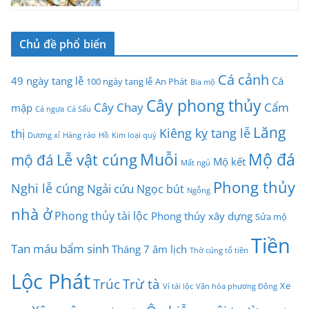
Chủ đề phổ biến
Cá cảnh
49 ngày tang lễ
Cá
100 ngày tang lễ
An Phát
Bia mộ
Cây phong thủy
Cây Chay
Cẩm
mập
Cá ngựa
Cá Sấu
Lăng
Kiêng kỵ tang lễ
thị
Dương xỉ
Hàng rào
Hồ
Kim loại quý
Muỗi
Mộ đá
Lễ vật cúng
mộ đá
Mộ kết
Mất ngủ
Phong thủy
Nghi lễ cúng
Ngải cứu
Ngọc bút
Ngỗng
nhà ở
Phong thủy tài lộc
Phong thủy xây dựng
Sửa mộ
Tiền
Tan máu bẩm sinh
Tháng 7 âm lịch
Thờ cúng tổ tiên
Lộc Phát
Trúc
Trừ tà
Xe
Ví tài lộc
Văn hóa phương Đông